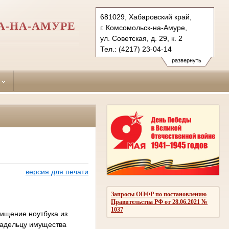
681029, Хабаровский край,
А-НА-АМУРЕ
г. Комсомольск-на-Амуре,
ул. Советская, д. 29, к. 2
Тел.: (4217) 23-04-14
leninsky.hbr@sudrf.ru
развернуть
версия для печати
Запросы ОПФР по постановлению
Правительства РФ от 28.06.2021 №
1037
хищение ноутбука из
ладельцу имущества