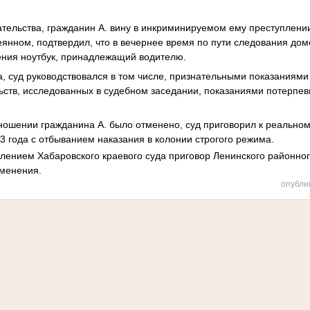
ательства, гражданин А. вину в инкриминируемом ему преступлени
еянном, подтвердил, что в вечернее время по пути следования дом
ения ноутбук, принадлежащий водителю.
, суд руководствовался в том числе, признательными показаниями
ьств, исследованных в судебном заседании, показаниями потерпев
.
тношении гражданина А. было отменено, суд приговорил к реальн
 3 года с отбыванием наказания в колонии строгого режима.
ением Хабаровского краевого суда приговор Ленинского районного
зменения.
опубли