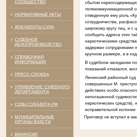
СООБЩЕСТВО
сбытом наркосодержащих
телекоммуникационной се
НОРМАТИВНЫЕ АКТЫ
отведенную ему роль «Ку
сотрудничества, расфасо
ДОКУМЕНТЫ СУДА
широкому кругу лиц, и 
сообщить адреса этих та
СУДЕБНОЕ
наркотическими средствам
ДЕЛОПРОИЗВОДСТВО
задержан сотрудниками п
крупном размере, а в ход
СПРАВОЧНАЯ
ИНФОРМАЦИЯ
В судебном заседании по
показаний отказался, во
ПРЕСС-СЛУЖБА
Ленинский районный суд 
совершенных М. преступл
УПРАВЛЕНИЕ СУДЕБНОГО
действиях особо опасног
ДЕПАРТАМЕНТА
непогашенной судимости 
наркотических средств),
СУДЫ СУБЪЕКТА РФ
исправительной колонии 
МУНИЦИПАЛЬНЫЕ
Приговор не вступил в за
ОРГАНЫ ВЛАСТИ
ВАКАНСИИ