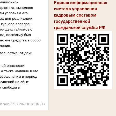
рмационно-
Единая информационная
аркотика, выполняя
система управления
пы условиям его
кадровым составом
ках для реализации
государственной
 курьера являлось
гражданской службы РФ
ия двух тайников с
пел, поскольку был
еские средства в особо
бления.
полностью, от дачи
нной опасности
а также наличие в его
овершены им в период
окушений на сбыт
я свободы в
ковано 22.07.2025 01:49 (МСК)