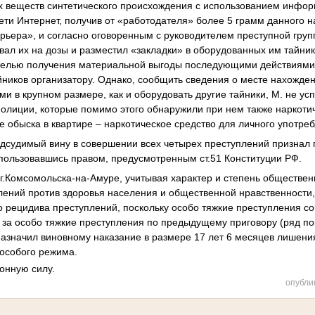
 веществ синтетического происхождения с использованием инфо
ти Интернет, получив от «работодателя» более 5 грамм данного н
рьера», и согласно оговоренным с руководителем преступной груп
вал их на дозы и разместил «закладки» в оборудованных им тайни
с целью получения материальной выгоды последующими действиями
йников организатору. Однако, сообщить сведения о месте нахожден
и в крупном размере, как и оборудовать другие тайники, М. не ус
олиции, которые помимо этого обнаружили при нем также наркотич
е обыска в квартире – наркотическое средство для личного употре
дсудимый вину в совершении всех четырех преступлений признал 
спользовавшись правом, предусмотренным ст.51 Конституции РФ.
г.Комсомольска-на-Амуре, учитывая характер и степень обществе
ений против здоровья населения и общественной нравственности, 
о рецидива преступлений, поскольку особо тяжкие преступления с
за особо тяжкие преступления по предыдущему приговору (ряд п
 назначил виновному наказание в размере 17 лет 6 месяцев лишени
особого режима.
конную силу.
опубли