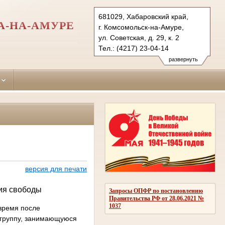
681029, Хабаровский край,
А-НА-АМУРЕ
г. Комсомольск-на-Амуре,
ул. Советская, д. 29, к. 2
Тел.: (4217) 23-04-14
leninsky.hbr@sudrf.ru
развернуть
версия для печати
ния свободы
Запросы ОПФР по постановлению
Правительства РФ от 28.06.2021 №
1037
 время после
ю группу, занимающуюся