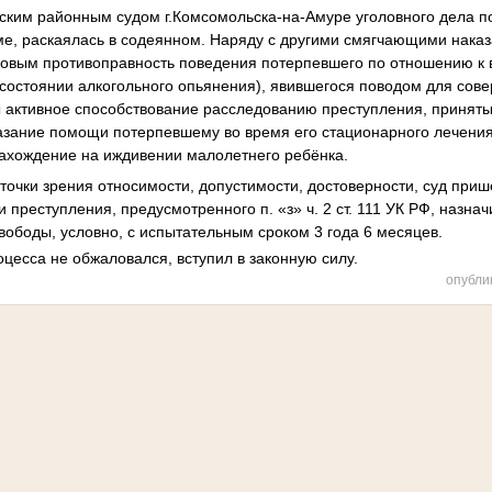
ским районным судом г.Комсомольска-на-Амуре уголовного дела п
е, раскаялась в содеянном. Наряду с другими смягчающими наказ
ковым противоправность поведения потерпевшего по отношению к 
состоянии алкогольного опьянения), явившегося поводом для сов
ы активное способствование расследованию преступления, принят
казание помощи потерпевшему во время его стационарного лечени
нахождение на иждивении малолетнего ребёнка.
точки зрения относимости, допустимости, достоверности, суд приш
преступления, предусмотренного п. «з» ч. 2 ст. 111 УК РФ, назнач
вободы, условно, с испытательным сроком 3 года 6 месяцев.
цесса не обжаловался, вступил в законную силу.
опубли