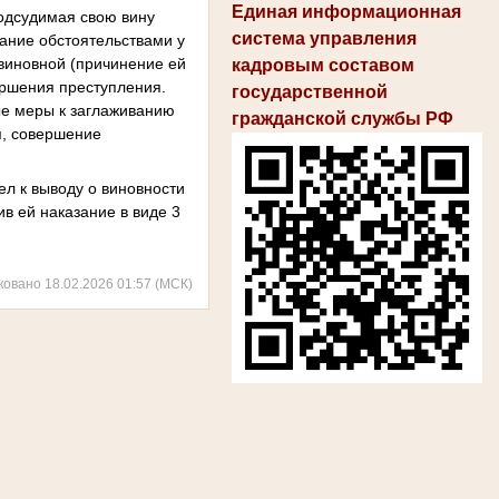
Единая информационная
одсудимая свою вину
система управления
ание обстоятельствами у
виновной (причинение ей
кадровым составом
ершения преступления.
государственной
ые меры к заглаживанию
гражданской службы РФ
я, совершение
ел к выводу о виновности
ив ей наказание в виде 3
ковано 18.02.2026 01:57 (МСК)