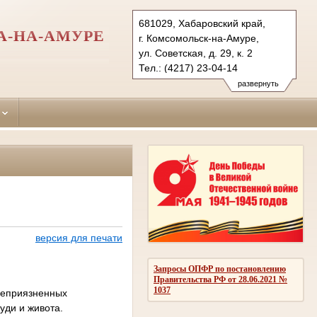
681029, Хабаровский край,
А-НА-АМУРЕ
г. Комсомольск-на-Амуре,
ул. Советская, д. 29, к. 2
Тел.: (4217) 23-04-14
leninsky.hbr@sudrf.ru
развернуть
версия для печати
Запросы ОПФР по постановлению
Правительства РФ от 28.06.2021 №
1037
 неприязненных
уди и живота.