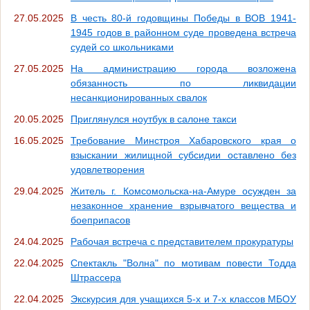
27.05.2025
В честь 80-й годовщины Победы в ВОВ 1941-
1945 годов в районном суде проведена встреча
судей со школьниками
27.05.2025
На администрацию города возложена
обязанность по ликвидации
несанкционированных свалок
20.05.2025
Приглянулся ноутбук в салоне такси
16.05.2025
Требование Минстроя Хабаровского края о
взыскании жилищной субсидии оставлено без
удовлетворения
29.04.2025
Житель г. Комсомольска-на-Амуре осужден за
незаконное хранение взрывчатого вещества и
боеприпасов
24.04.2025
Рабочая встреча с представителем прокуратуры
22.04.2025
Спектакль "Волна" по мотивам повести Тодда
Штрассера
22.04.2025
Экскурсия для учащихся 5-х и 7-х классов МБОУ