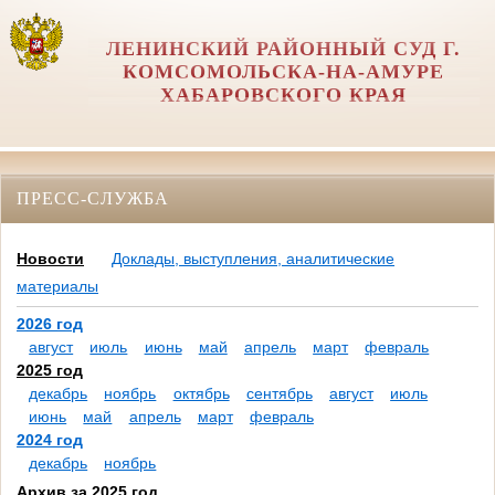
ЛЕНИНСКИЙ РАЙОННЫЙ СУД Г.
КОМСОМОЛЬСКА-НА-АМУРЕ
ХАБАРОВСКОГО КРАЯ
ПРЕСС-СЛУЖБА
Новости
Доклады, выступления, аналитические
материалы
2026 год
август
июль
июнь
май
апрель
март
февраль
2025 год
декабрь
ноябрь
октябрь
сентябрь
август
июль
июнь
май
апрель
март
февраль
2024 год
декабрь
ноябрь
Архив за 2025 год