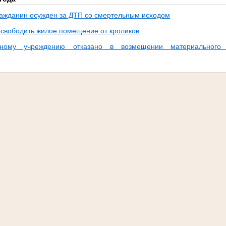
ражданин осужден за ДТП со смертельным исходом
освободить жилое помещение от кроликов
ьному учреждению отказано в возмещении материального 