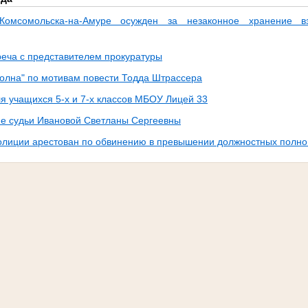
Комсомольска-на-Амуре осужден за незаконное хранение в
реча с представителем прокуратуры
Волна" по мотивам повести Тодда Штрассера
ля учащихся 5-х и 7-х классов МБОУ Лицей 33
е судьи Ивановой Светланы Сергеевны
олиции арестован по обвинению в превышении должностных полн