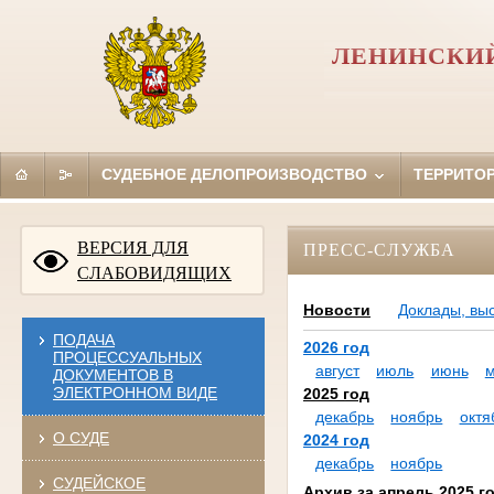
ЛЕНИНСКИЙ
СУДЕБНОЕ ДЕЛОПРОИЗВОДСТВО
ТЕРРИТО
ВЕРСИЯ ДЛЯ
ПРЕСС-СЛУЖБА
СЛАБОВИДЯЩИХ
Новости
Доклады, вы
ПОДАЧА
2026 год
ПРОЦЕССУАЛЬНЫХ
август
июль
июнь
ДОКУМЕНТОВ В
ЭЛЕКТРОННОМ ВИДЕ
2025 год
декабрь
ноябрь
октя
О СУДЕ
2024 год
декабрь
ноябрь
СУДЕЙСКОЕ
Архив за апрель 2025 г