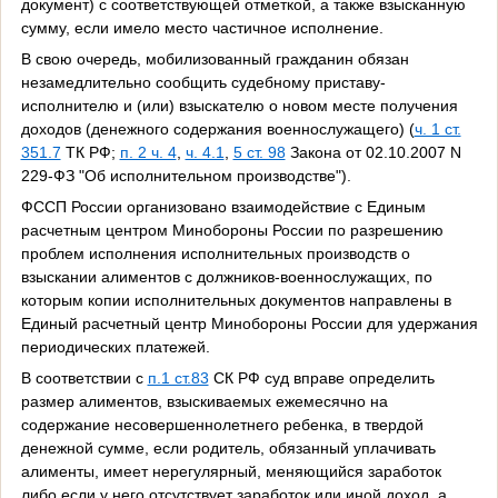
документ) с соответствующей отметкой, а также взысканную
сумму, если имело место частичное исполнение.
В свою очередь, мобилизованный гражданин обязан
незамедлительно сообщить судебному приставу-
исполнителю и (или) взыскателю о новом месте получения
доходов (денежного содержания военнослужащего) (
ч. 1 ст.
351.7
ТК РФ;
п. 2 ч. 4
,
ч. 4.1
,
5 ст. 98
Закона от 02.10.2007 N
229-ФЗ "Об исполнительном производстве").
ФССП России организовано взаимодействие с Единым
расчетным центром Минобороны России по разрешению
проблем исполнения исполнительных производств о
взыскании алиментов с должников-военнослужащих, по
которым копии исполнительных документов направлены в
Единый расчетный центр Минобороны России для удержания
периодических платежей.
В соответствии с
п.1 ст.83
СК РФ суд вправе определить
размер алиментов, взыскиваемых ежемесячно на
содержание несовершеннолетнего ребенка, в твердой
денежной сумме, если родитель, обязанный уплачивать
алименты, имеет нерегулярный, меняющийся заработок
либо если у него отсутствует заработок или иной доход, а