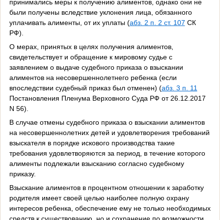
принимались меры к получению алиментов, однако они не
были получены вследствие уклонения лица, обязанного
уплачивать алименты, от их уплаты (
абз. 2 п. 2 ст. 107
СК
РФ).
О мерах, принятых в целях получения алиментов,
свидетельствует и обращение к мировому судье с
заявлением о выдаче судебного приказа о взыскании
алиментов на несовершеннолетнего ребенка (если
впоследствии судебный приказ был отменен) (
абз. 3 п. 11
Постановления Пленума Верховного Суда РФ от 26.12.2017
N 56).
В случае отмены судебного приказа о взыскании алиментов
на несовершеннолетних детей и удовлетворения требований
взыскателя в порядке искового производства такие
требования удовлетворяются за период, в течение которого
алименты подлежали взысканию согласно судебному
приказу.
Взыскание алиментов в процентном отношении к заработку
родителя имеет своей целью наиболее полную охрану
интересов ребенка, обеспечение ему не только необходимых
средств к существованию, но и сохранение по возможности