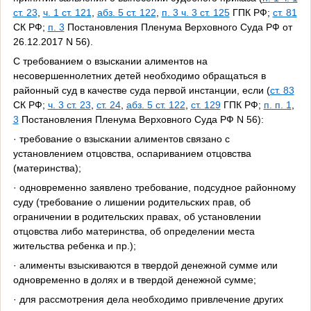
ст. 23
,
ч. 1 ст. 121
,
абз. 5 ст. 122
,
п. 3 ч. 3 ст. 125
ГПК РФ;
ст. 81
СК РФ;
п. 3
Постановления Пленума Верховного Суда РФ от
26.12.2017 N 56).
С требованием о взыскании алиментов на
несовершеннолетних детей необходимо обращаться в
районный суд в качестве суда первой инстанции, если (
ст. 83
СК РФ;
ч. 3 ст. 23
,
ст. 24
,
абз. 5 ст. 122
,
ст. 129
ГПК РФ;
п. п. 1
,
3
Постановления Пленума Верховного Суда РФ N 56):
· требование о взыскании алиментов связано с
установлением отцовства, оспариванием отцовства
(материнства);
· одновременно заявлено требование, подсудное районному
суду (требование о лишении родительских прав, об
ограничении в родительских правах, об установлении
отцовства либо материнства, об определении места
жительства ребенка и пр.);
· алименты взыскиваются в твердой денежной сумме или
одновременно в долях и в твердой денежной сумме;
· для рассмотрения дела необходимо привлечение других