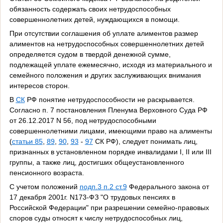
обязанность содержать своих нетрудоспособных
совершеннолетних детей, нуждающихся в помощи.
При отсутствии соглашения об уплате алиментов размер
алиментов на нетрудоспособных совершеннолетних детей
определяется судом в твердой денежной сумме,
подлежащей уплате ежемесячно, исходя из материального и
семейного положения и других заслуживающих внимания
интересов сторон.
В
СК
РФ понятие нетрудоспособности не раскрывается.
Согласно п. 7 постановления Пленума Верховного Суда РФ
от 26.12.2017 N 56, под нетрудоспособными
совершеннолетними лицами, имеющими право на алименты
(
статьи 85
,
89
,
90
,
93
-
97
СК РФ), следует понимать лиц,
признанных в установленном порядке инвалидами I, II или III
группы, а также лиц, достигших общеустановленного
пенсионного возраста.
С учетом положений
подп.3 п.2 ст.9
Федерального закона от
17 декабря 2001г. N173-ФЗ "О трудовых пенсиях в
Российской Федерации" при разрешении семейно-правовых
споров суды относят к числу нетрудоспособных лиц,