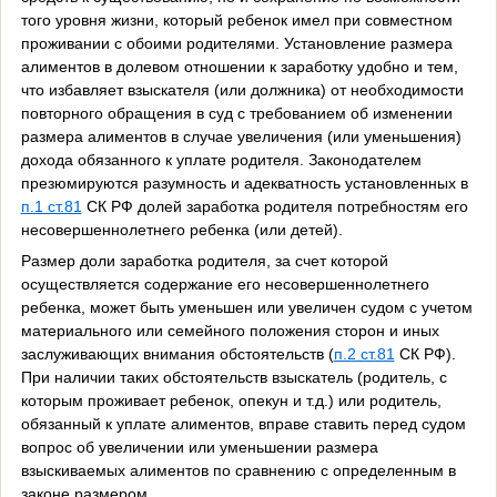
того уровня жизни, который ребенок имел при совместном
проживании с обоими родителями. Установление размера
алиментов в долевом отношении к заработку удобно и тем,
что избавляет взыскателя (или должника) от необходимости
повторного обращения в суд с требованием об изменении
размера алиментов в случае увеличения (или уменьшения)
дохода обязанного к уплате родителя. Законодателем
презюмируются разумность и адекватность установленных в
п.1 ст.81
СК РФ долей заработка родителя потребностям его
несовершеннолетнего ребенка (или детей).
Размер доли заработка родителя, за счет которой
осуществляется содержание его несовершеннолетнего
ребенка, может быть уменьшен или увеличен судом с учетом
материального или семейного положения сторон и иных
заслуживающих внимания обстоятельств (
п.2 ст.81
СК РФ).
При наличии таких обстоятельств взыскатель (родитель, с
которым проживает ребенок, опекун и т.д.) или родитель,
обязанный к уплате алиментов, вправе ставить перед судом
вопрос об увеличении или уменьшении размера
взыскиваемых алиментов по сравнению с определенным в
законе размером.