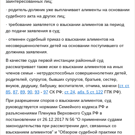
заинтересованных лиц;
· родитель-должник уже выплачивает алименты на основании
судебного акта на других лиц;
· требование заявляется о взыскании алиментов за период
до подачи заявления в суд;
· отменен судебный приказ о взыскании алиментов на
несовершеннолетних детей на основании поступившего от
должника заявления.
В качестве суда первой инстанции районный суд
рассматривает также иски о взыскании алиментов на иных
членов семьи - нетрудоспособных совершеннолетних детей,
родителей, супругов, бывших супругов, братьев, сестер,
внуков, дедушку, бабушку, воспитателя, отчима, мачехи (
ст. ст.
85
,
87
,
89
,
90
,
93
-
97
СК РФ;
ст. 24
,
абз. 5 ст. 122
ГПК РФ).
При разрешении споров о взыскании алиментов, суд
руководствуется нормами Семейного кодекса РФ и
разъяснениями Пленума Верховного Суда РФ в
постановлении от 26.12.2017 N 56 "О применении судами
законодательства при рассмотрении дел, связанных со
взысканием алиментов" и "Обзором судебной практики по