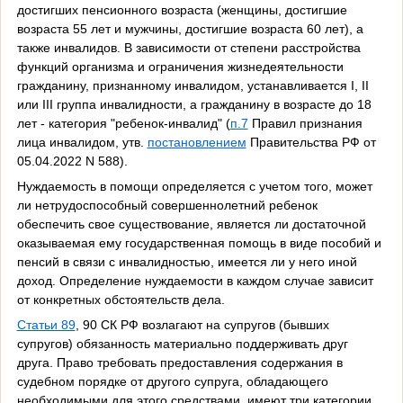
достигших пенсионного возраста (женщины, достигшие
возраста 55 лет и мужчины, достигшие возраста 60 лет), а
также инвалидов. В зависимости от степени расстройства
функций организма и ограничения жизнедеятельности
гражданину, признанному инвалидом, устанавливается I, II
или III группа инвалидности, а гражданину в возрасте до 18
лет - категория "ребенок-инвалид" (
п.7
Правил признания
лица инвалидом, утв.
постановлением
Правительства РФ от
05.04.2022 N 588).
Нуждаемость в помощи определяется с учетом того, может
ли нетрудоспособный совершеннолетний ребенок
обеспечить свое существование, является ли достаточной
оказываемая ему государственная помощь в виде пособий и
пенсий в связи с инвалидностью, имеется ли у него иной
доход. Определение нуждаемости в каждом случае зависит
от конкретных обстоятельств дела.
Статьи 89
, 90 СК РФ возлагают на супругов (бывших
супругов) обязанность материально поддерживать друг
друга. Право требовать предоставления содержания в
судебном порядке от другого супруга, обладающего
необходимыми для этого средствами, имеют три категории