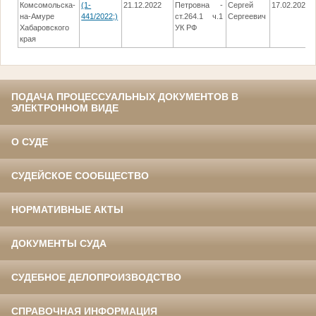
Комсомольска-
(1-
21.12.2022
Петровна -
Сергей
17.02.2023
на-Амуре
441/2022;)
ст.264.1 ч.1
Сергеевич
Хабаровского
УК РФ
края
ПОДАЧА ПРОЦЕССУАЛЬНЫХ ДОКУМЕНТОВ В
ЭЛЕКТРОННОМ ВИДЕ
О СУДЕ
СУДЕЙСКОЕ СООБЩЕСТВО
НОРМАТИВНЫЕ АКТЫ
ДОКУМЕНТЫ СУДА
СУДЕБНОЕ ДЕЛОПРОИЗВОДСТВО
СПРАВОЧНАЯ ИНФОРМАЦИЯ