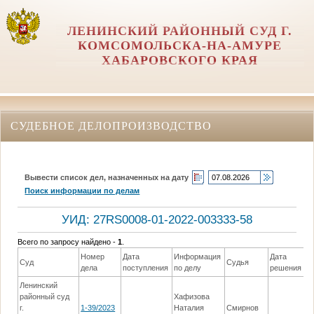
ЛЕНИНСКИЙ РАЙОННЫЙ СУД Г.
КОМСОМОЛЬСКА-НА-АМУРЕ
ХАБАРОВСКОГО КРАЯ
СУДЕБНОЕ ДЕЛОПРОИЗВОДСТВО
Вывести список дел, назначенных на дату
Поиск информации по делам
УИД: 27RS0008-01-2022-003333-58
Всего по запросу найдено -
1
.
Номер
Дата
Информация
Дата
Суд
Судья
дела
поступления
по делу
решения
Ленинский
районный суд
Хафизова
г.
1-39/2023
Наталия
Смирнов