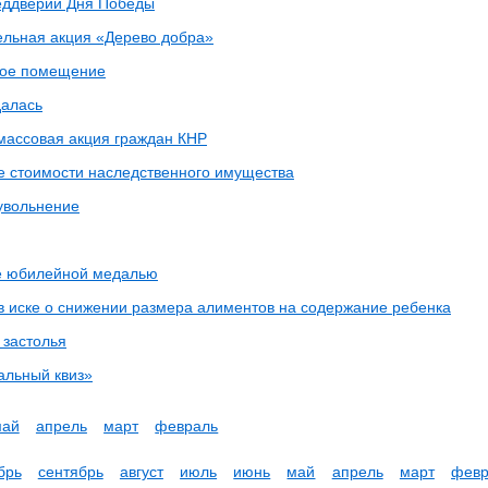
еддверии Дня Победы
ельная акция «Дерево добра»
лое помещение
далась
массовая акция граждан КНР
 стоимости наследственного имущества
увольнение
е юбилейной медалью
 в иске о снижении размера алиментов на содержание ребенка
 застолья
альный квиз»
май
апрель
март
февраль
брь
сентябрь
август
июль
июнь
май
апрель
март
февр