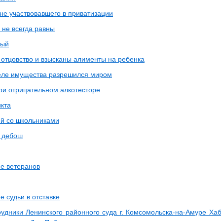
не участвовавшего в приватизации
 не всегда равны
мый
 отцовство и взысканы алименты на ребенка
еле имущества разрешился миром
ри отрицательном алкотесторе
кта
ей со школьниками
 дебош
е ветеранов
 судьи в отставке
рудники Ленинского районного суда г. Комсомольска-на-Амуре Хаб